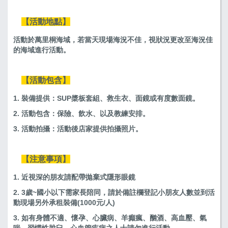
【活動地點】
活動於萬里桐海域，若當天現場海況不佳，視狀況更改至海況佳
的海域進行活動。
【活動包含】
1. 裝備提供：SUP槳板套組、救生衣、面鏡或有度數面鏡。
2. 活動包含：保險、飲水、以及教練安排。
3. 活動拍攝：活動後店家提供拍攝照片。
【注意事項】
1. 近視深的朋友請配帶拋棄式隱形眼鏡
2. 3歲~國小以下需家長陪同，請於備註欄登記小朋友人數並到活
動現場另外承租裝備(1000元/人)
3. 如有身體不適、懷孕、心臟病、羊癲瘋、酗酒、高血壓、氣
喘、習慣性脫臼、心血管疾病之人士請勿進行活動