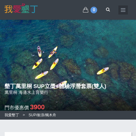
0
墾丁萬里桐 SUP立槳+體驗浮潛套票(雙人)
萬里桐 海邊水上育樂行
3900
門市優惠價
我愛墾丁
>
SUP/衝浪/獨木舟