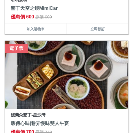
墾丁天空之鏡MimiCar
優惠價 600
原價 600
加入購物車
立即預訂
電子票
馥蘭朵墾丁-星沙灣
馥傳心味|巷弄慢味雙人午宴
優惠價 700
原價 748