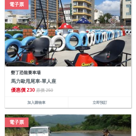
電子票
墾丁恐龍賽車場
馬力歐甩尾車-單人座
優惠價 230
原價 250
加入購物車
立即預訂
電子票