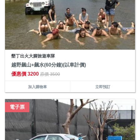
墾丁出火大腳旅遊車隊
越野飆山+飆水(60分鐘)(以車計價)
優惠價 3200
原價 3500
加入購物車
立即預訂
電子票