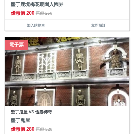
墾丁鹿境梅花鹿園入園券
優惠價 200
原價 250
加入購物車
立即預訂
電子票
墾丁鬼屋 VS 恆春傳奇
墾丁鬼屋
優惠價 280
原價 320