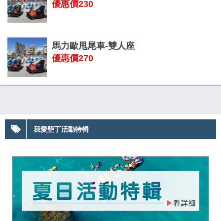
優惠價230
馬力歐甩尾車-雙人座
優惠價270
我愛墾丁活動特輯