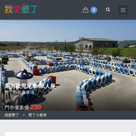
0
馬力歐甩尾車-單人座
墾丁恐龍賽車場
230
門市優惠價
我愛墾丁
>
墾丁小賽車