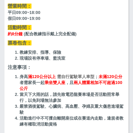
營業時間：
平日09:00~18:00
假日09:00~19:00
活動時間：
約8分鐘
(配合教練指示戴上完全配備)
票卷包含：
教練安排、指導、保險
現場設有停車場、盥洗室
注意事項：
身高
滿120公分以上
需自行駕駛單人車型
；
未滿120公分
者需家長一起
乘坐雙人座
，且
兩人體重相加不可超過100
公斤
當天下大雨的話，請先致電恐龍賽車場是否活動照常舉
行，以免到場無法參加
嚴禁酒後駕駛、心臟病、高血壓、孕婦及重大傷患進場駕
駛
活動進行中不可擅自離開座位或在賽道內走動，違規者教
練有權取消活動資格