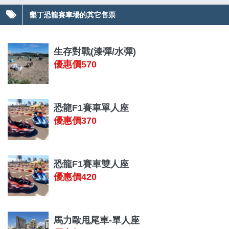
墾丁恐龍賽車場的其它售票
生存對戰(漆彈/水彈)
優惠價570
恐龍F1賽車單人座
優惠價370
恐龍F1賽車雙人座
優惠價420
馬力歐甩尾車-單人座