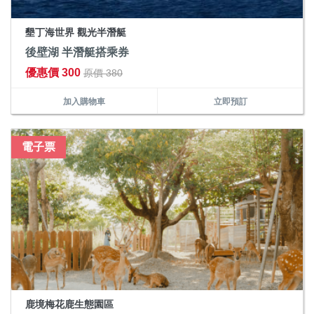
墾丁海世界 觀光半潛艇
後壁湖 半潛艇搭乘券
優惠價 300
原價 380
加入購物車
立即預訂
電子票
鹿境梅花鹿生態園區