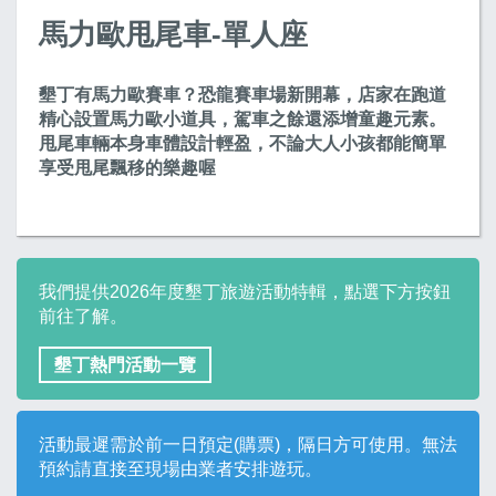
馬力歐甩尾車-單人座
墾丁有馬力歐賽車？恐龍賽車場新開幕，店家在跑道
精心設置馬力歐小道具，駕車之餘還添增童趣元素。
甩尾車輛本身車體設計輕盈，不論大人小孩都能簡單
享受甩尾飄移的樂趣喔
我們提供2026年度墾丁旅遊活動特輯，點選下方按鈕
前往了解。
墾丁熱門活動一覽
活動最遲需於前一日預定(購票)，隔日方可使用。無法
預約請直接至現場由業者安排遊玩。