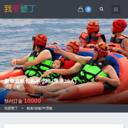
0
豪華遊艇包船兩小時 (限乘28人)
河堤遊艇
10000
預付訂金
我愛墾丁
>
帆船/遊艇/半潛艇