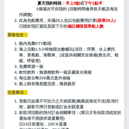
夏天預約時段
：早上9點
或
下午1點半
2個場次可供預約 (活動時間會再依天氣及海況
作調整)
此為包船費用，未滿28人也以包船費用計算
(限乘28人)
◎請於預訂資訊頁面下方的
備註欄
填寫乘船人數
票卷包含：
船內免費KTV歡唱
海上活動1.5小時無限次數暢玩(項目：浮潛、水上摩托
車、香蕉船、海戰車、)並提供相關安全裝備(救生衣、蛙
鏡、呼吸管)
免費啤酒一箱
軟性飲料：無酒精飲料一箱及礦泉水兩箱
每位新台幣200萬元意外保險
船上附有簡易盥洗室，簡易廁所
注意事項：
登船日如遇不可抗力之天候因素(颱風或海況不佳)取消行
程，顧客可擇日登船或訂金全額退還
欲取消活動的預付訂金相關事項：(
當日才告知取消或怠於
通知者不得請求退還費用
)
◎14日前通知，100％退還