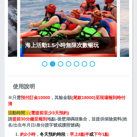
海上活動1.5小時無限次數暢玩
使用說明
※只需
預付訂金10000
，其餘金額
(尾款18000)至現場報到時付
清
活動時間：
(需提前至少3天預約)
請
提前30分鐘至報到
地點-後壁湖碼頭集合，並提供保險資料(姓
名/出生年月日/身分證字號或護照號碼)
約2小時
，
冬天預約時段
：早上8點半
或
下午1點