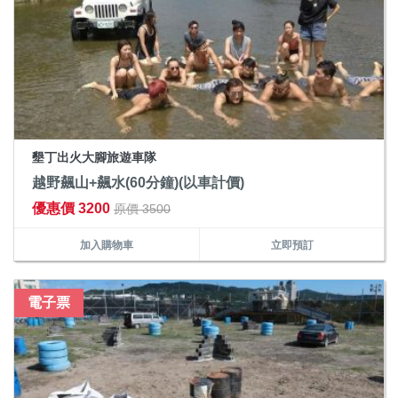
墾丁出火大腳旅遊車隊
越野飆山+飆水(60分鐘)(以車計價)
優惠價 3200
原價 3500
加入購物車
立即預訂
電子票