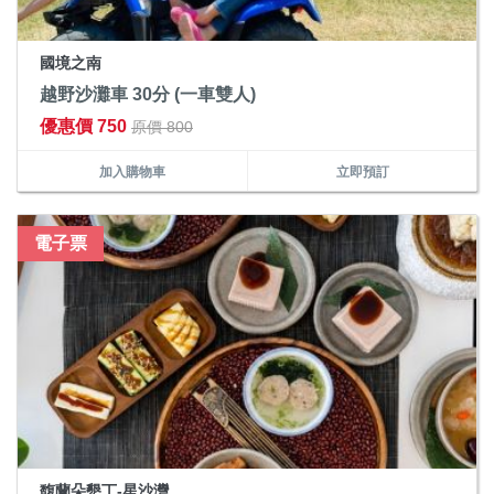
國境之南
越野沙灘車 30分 (一車雙人)
優惠價 750
原價 800
加入購物車
立即預訂
電子票
馥蘭朵墾丁-星沙灣