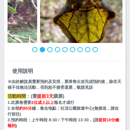
黃裳鳳蝶的帶蛹
使用說明
※由於解說員需要預約及安排，票券售出並完成預約後，除非天
候不佳無法活動，否則恕不接受退票，敬請見諒
活動時間
：
(需
提前3天
購票)
1.此票卷需要
2位成人以上
報名才成行
2.全程
約90分
鐘，集合地點：社頂公園旅遊中心(無接送，請自
行前往)
3.預約時段：上午時段 8:30 / 下午時段 13:30，(請
提前10分鐘
報到
)