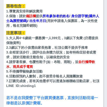
票卷包含：
1.導覽員安排和解說費用
2.保險：請於
備註欄
提供
所有參加者的姓名/ 身分證字號(國外人
士為護照號碼)/ 出生年月日
(用於申請進入保護區，為一次性使
用，報名完隨即銷毀)
注意事項：
1.大人與4~6歲統一優惠價一人399元，3歲以下免費 (仍需提供
保險資料)
2.3歲以下的小孩需由家長抱著，社頂公園不提供手推車
3.全程皆須步行，請評估自身體力狀況；如有特殊症狀者或需
求，請於活動前主動告知，以確保您的安全
4.請穿著長褲、包覆性鞋子(如：布鞋、雨鞋)，並
自行攜帶飲
水、雨具或手電筒
5.不得攜帶寵物參加活動
6.活動採預約人數制，恕不接受非報名人員隨團旅遊
7.訂購完成後，若有其他需求可以透過加賴聯絡活動店家，社頂
LINE ID:shirding1
若不是在我愛墾丁平台購買優惠票，直接到活動現場一
律都是以原價計費喔。