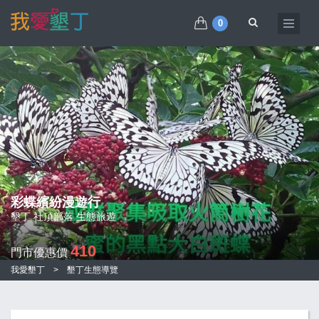
0
彩蝶繽紛漫遊行
墾丁 社頂部落 生態旅遊
410
門市優惠價
我愛墾丁
>
墾丁生態導覽