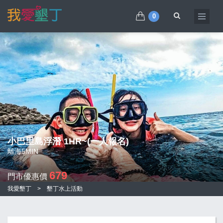
0
小巴里島浮潛 1HR~(一人報名)
離海5MIN
679
門市優惠價
我愛墾丁
>
墾丁水上活動