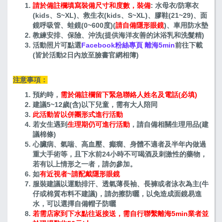
請於備註欄填寫裝備尺寸和度數，裝備
: 水母衣/防寒衣
(kids、S~XL)、救生衣(kids、S~XL)、膠鞋(21~29)、面
鏡呼吸管、蛙鏡(0~600度)(
請自備隱形眼鏡
)、車用防水墊
教練安排、保險、沖洗(提供海洋友善的沐浴乳和洗髮精)
活動照片可點選
Facebook粉絲專頁 離海5min
前往下載
(皆於活動2日內放至臉書官網相簿)
注意事項：
預約時，
需於備註欄留下緊急聯絡人姓名及電話(必填)
建議5~12歲(含)以下兒童，需有大人陪同
此活動皆以併團形式進行活動
若女生遇到
生理期仍可進行活動
，請自備相關生理用品(建
議棉條)
心臟病、氣喘、高血壓、癲癇、身體不適者及半年內做過
重大手術等，且下水前24小時不可喝酒及刺激性的藥物，
若有以上情形之一者，請勿參加。
如
有近視者~請配戴隱形眼鏡
服裝建議以運動排汗、透氣薄長袖、長褲或者泳衣為主(牛
仔或棉質布料不建議)，請勿擦防曬，以免造成面鏡易進
水，可以選擇自備帽子防曬
若需店家到下水點往返接送，需自行聯繫離海5min業者並