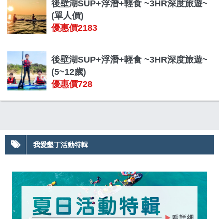
後壁湖SUP+浮潛+輕食 ~3HR深度旅遊~
(單人價)
優惠價2183
後壁湖SUP+浮潛+輕食 ~3HR深度旅遊~
(5~12歲)
優惠價728
我愛墾丁活動特輯