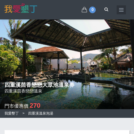
0
四重溪茴香戀戀大眾池溫泉券
四重溪茴香戀戀溫泉
270
門市優惠價
我愛墾丁
>
四重溪溫泉泡湯