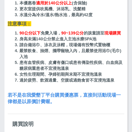
本優惠卷
適用於140公分以上
(含保險)
更衣室提供吹風機、沐浴乳、洗髮精
水溫分為冷水/溫水/熱水池，最高約42度
注意事項：
90公分以下
免費入場，
90~139公分
的孩童請至
現場購買
身高未滿140公分禁止進入主池水療SPA池
請自備浴巾、泳衣及泳帽，現場備有投幣式置物櫃
嚴禁飲食、抽煙、攜帶寵物入內，且嚴禁使用浴巾(毛巾)
入池
患有血管疾病、皮膚有傷口或患有傳染性疾病、白血病及
糖尿病重患者不宜浸泡溫泉
女性生理期間、孕婦初期與末期不宜浸泡溫泉
過於疲勞、飲酒過量、空腹或過飽食皆不宜浸泡溫泉
若不是在我愛墾丁平台購買優惠票，直接到活動現場一
律都是以原價計費喔。
購買說明