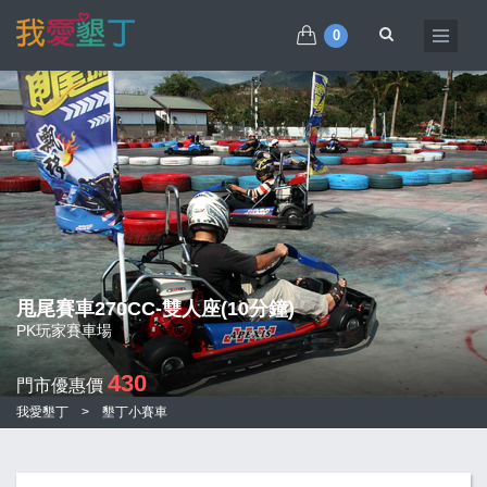
0
甩尾賽車270CC-雙人座(10分鐘)
PK玩家賽車場
430
門市優惠價
我愛墾丁
>
墾丁小賽車