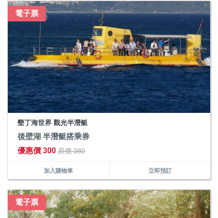
電子票
墾丁海世界 觀光半潛艇
後壁湖 半潛艇搭乘券
優惠價 300
原價 380
加入購物車
立即預訂
電子票