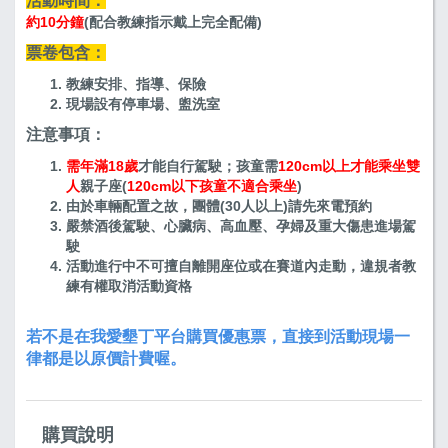
活動時間：
約10分鐘
(配合教練指示戴上完全配備)
票卷包含：
教練安排、指導、保險
現場設有停車場、盥洗室
注意事項：
需年滿18歲
才能自行駕駛；孩童需
120cm以上才能乘坐雙
人
親子座(
120cm以下孩童不適合乘坐
)
由於車輛配置之故，團體(30人以上)請先來電預約
嚴禁酒後駕駛、心臟病、高血壓、孕婦及重大傷患進場駕
駛
活動進行中不可擅自離開座位或在賽道內走動，違規者教
練有權取消活動資格
若不是在我愛墾丁平台購買優惠票，直接到活動現場一
律都是以原價計費喔。
購買說明