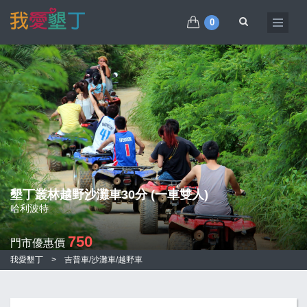
0
墾丁叢林越野沙灘車30分 (一車雙人)
哈利波特
750
門市優惠價
我愛墾丁
>
吉普車/沙灘車/越野車