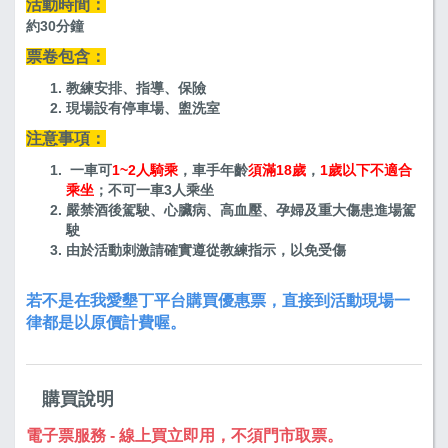
活動時間：
約30分鐘
票卷包含：
教練安排、指導、保險
現場設有停車場、盥洗室
注意事項：
一車可
1~2人騎乘
，車手年齡
須滿18歲
，
1歲以下不適合
乘坐
；不可一車3人乘坐
嚴禁酒後駕駛、心臟病、高血壓、孕婦及重大傷患進場駕
駛
由於活動刺激請確實遵從教練指示，以免受傷
若不是在我愛墾丁平台購買優惠票，直接到活動現場一
律都是以原價計費喔。
購買說明
電子票服務 - 線上買立即用，不須門市取票。